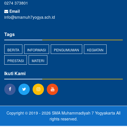
0274 373801
Email
info@smamuh7yogya.sch.id
Tags
BERITA
INFORMASI
PENGUMUMAN
KEGIATAN
PRESTASI
MATERI
Ikuti Kami
Copyright © 2019 - 2026
SMA Muhammadiyah 7 Yogyakarta
All
rights reserved.