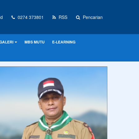
id
0274 373801
RSS
Pencarian
GALERI
MBS MUTU
E-LEARNING