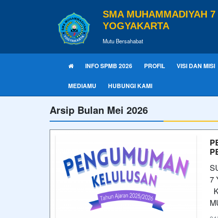
SMA MUHAMMADIYAH 7
YOGYAKARTA
Mutu Bersahabat
INFO SPMB 2026
PROFIL
VISI DAN MISI
MEDIAMU
HUBUNGI KAMI
Arsip Bulan Mei 2026
P
P
S
7 
K
M