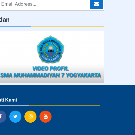
klan
uti Kami