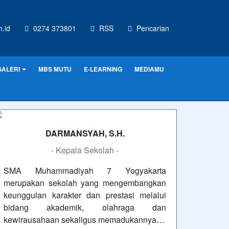
.id
0274 373801
RSS
Pencarian
GALERI
MBS MUTU
E-LEARNING
MEDIAMU
DARMANSYAH, S.H.
- Kepala Sekolah -
SMA Muhammadiyah 7 Yogyakarta
merupakan sekolah yang mengembangkan
keunggulan karakter dan prestasi melalui
bidang akademik, olahraga dan
kewirausahaan sekaligus memadukannya…