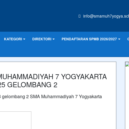
info@smamuh7yogya.sch
KATEGORI
DIREKTORI
PENDAFTARAN SPMB 2026/2027
UHAMMADIYAH 7 YOGYAKARTA
025 GELOMBANG 2
B gelombang 2 SMA Muhammadiyah 7 Yogyakarta